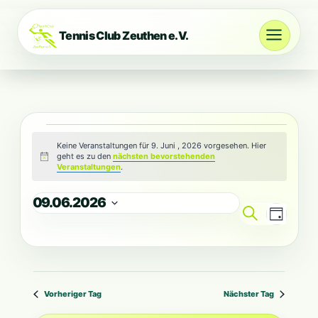
Zum
Inhalt
Tennis Club Zeuthen e.V.
springen
Veranstaltungen
Keine Veranstaltungen für 9. Juni , 2026 vorgesehen. Hier
geht es zu den
nächsten bevorstehenden
Hinweis
für
Veranstaltungen
.
09.06.2026
9.
Vera
Veranst
Suche
Tag
Datum
Juni
Ansi
wählen.
Suche
Navi
,
und
Vorheriger Tag
Nächster Tag
Ansicht
2026